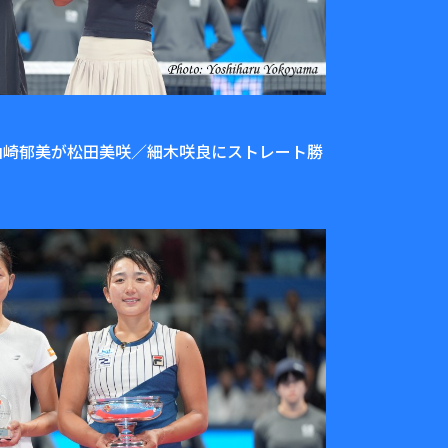
桃子／山崎郁美が松田美咲／細木咲良にストレート勝