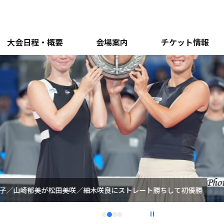
大会日程・概要
会場案内
チケット情報
堀桃子／山崎郁美が松田美咲／細木咲良にストレート勝ちして初優勝
1
2
3
4
停止