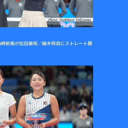
桃子／山崎郁美が松田美咲／細木咲良にストレート勝