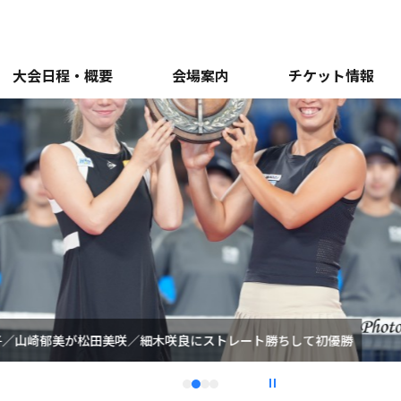
大会日程・概要
会場案内
チケット情報
堀桃子／山崎郁美が松田美咲／細木咲良にストレート勝ちして初優勝
1
2
3
4
停止