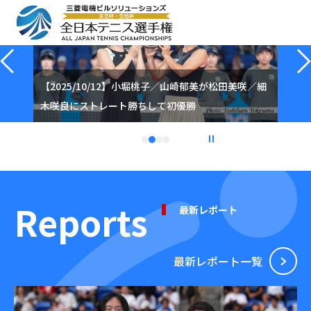
Previous
【2025/10/12】小堀桃子／山崎郁美が松田美咲／細
木咲良にストレート勝ちして初優勝
1
2
3
4
停止
Reports
最新レポート
最新レポート⼀覧