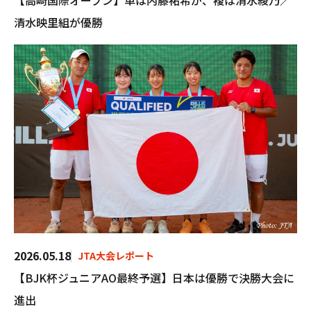
【高崎国際オープン】単は内藤祐希が、複は清水綾乃／
清水映里組が優勝
2026.05.18
JTA大会レポート
【BJK杯ジュニアAO最終予選】日本は優勝で決勝大会に
進出