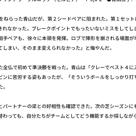
出をねらった青山だが、第２シードペアに阻まれた。第１セット
きれなかった。ブレークポイントでもったいないミスをしてし
相手ペアも、徐々に本領を発揮。ロブで陣形を崩される場面が
てしまい、そのまま変えられなかった」と悔やんだ。
た全仏で初めて準決勝を戦った。青山は「クレーでベスト４に
ピンに苦労する姿もあったが、「そういうボールをしっかり打
た。
とパートナーの梁との好相性も確認できた。次の芝シーズンに
替わっても、自分たちがチームとしてどう機能するか探しなが