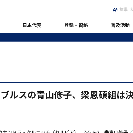
標準
日本代表
登録・資格
普及活動
ダブルスの青山修子、梁恩碩組は
サンドラ・クルニッチ（セルビア） 7-5,6-2 ●青山修子