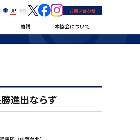
JP
EN
大
お問い合わせ
寄附
本協会について
決勝進出ならず
／梁恩碩（中華台北）