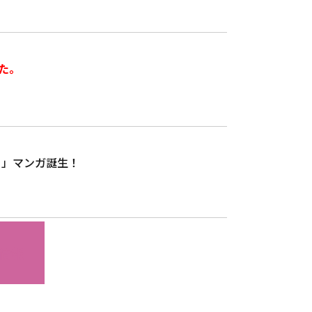
た。
よ」マンガ誕生！
情報