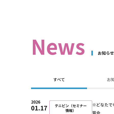
News
お知らせ
すべて
お
2026
※どなたで
テニピン（セミナー
01.17
情報）
習会