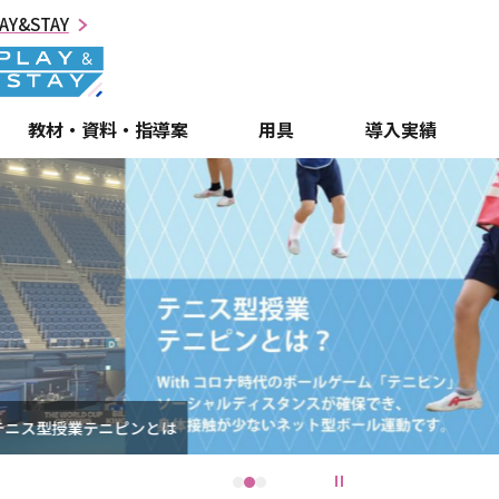
AY&STAY
教材・資料・指導案
用具
導入実績
1
2
3
停止