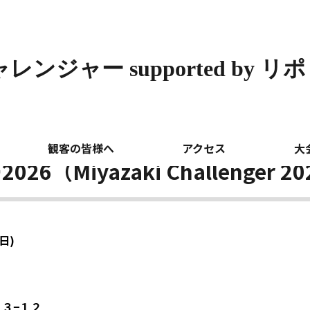
ンジャー supported by リ
ted by リポビタン
大会概要
>
観客の皆様へ
アクセス
大
Miyazaki Challenger 20
日)
４３−１２