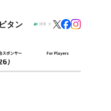
ポビタン
標準
大
会スポンサー
For Players
26）