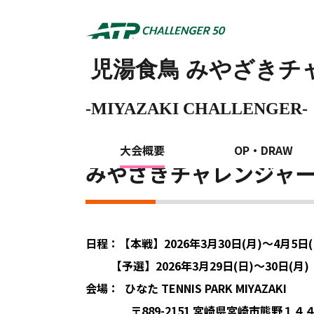
大会概要
児湯食鳥
みやざきチャレ
-
MIYAZAKI CHALLENGER-
ホーム
児湯食鳥みやざきチャレンジャーsuppor
>
大会概要
OP・DRAW
みやざきチャレンジャー2026（
日程：【本戦】2026年3月30日(月)～4月5日(
【予選】2026年3月29日(日)～30日(月)
会場： ひなた TENNIS PARK MIYAZAKI
〒889-2151 宮崎県宮崎市熊野１４