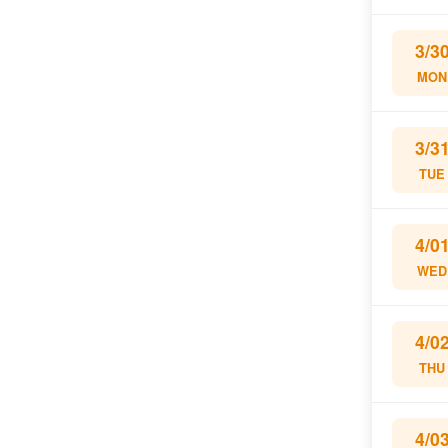
3/3
MON
3/3
TUE
4/0
WED
4/0
THU
4/0