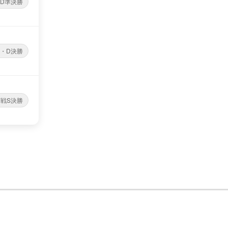
D準決勝
・D決勝
本戦S決勝