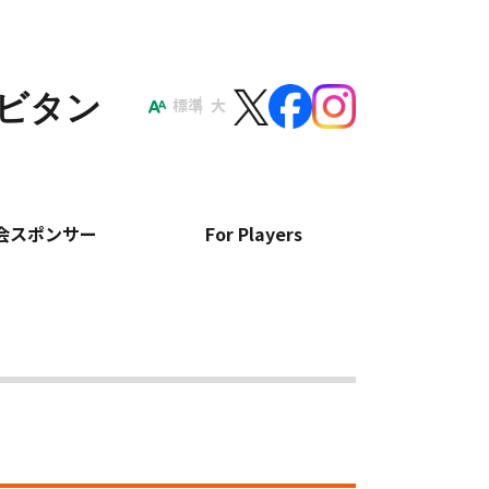
ポビタン
標準
大
会スポンサー
For Players