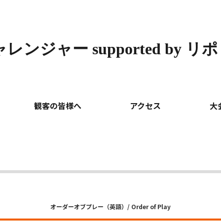
ンジャー supported by リ
ted by リポビタン
OP・DRAW
>
観客の皆様へ
アクセス
大
オーダーオブプレー（英語）/ Order of Play