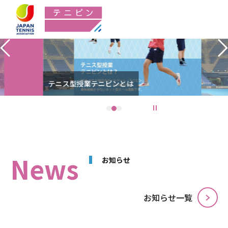
Previous
テニス型授業テニピンとは
1
2
3
停止
News
お知らせ
お知らせ⼀覧