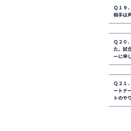
Ｑ１９
て見分
相手は
止めた
たは失
解決例
のポイ
Ｑ２０
レー中
た。試
のよう
ーに申
手の失
違いし
解決例
Ｑ２１
一度再
ートナ
では、
トのや
解決例
００％