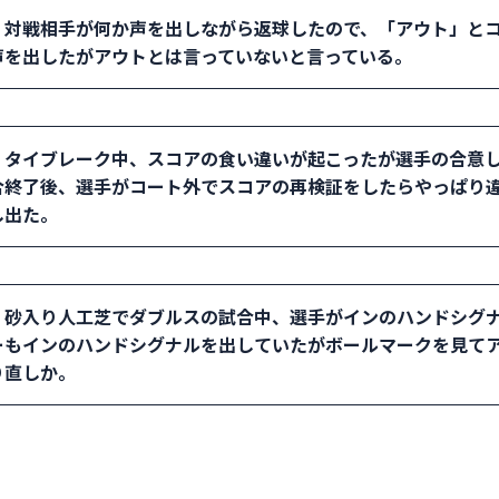
．対戦相手が何か声を出しながら返球したので、「アウト」と
けられるようにする。紛らわしい手を上げた選手はいつも その
声を出したがアウトとは言っていないと言っている。
選手にとっては当然アウトと勘違いするスタイルだったか、確
点となる。状況によっては「レット」になるケースもあるかも
： セルフジャッジの試合で声を出すのは、アウト、フォールト
ントになります。
．タイブレーク中、スコアの食い違いが起こったが選手の合意
に声を出すことはこれらの判定をしたと勘違いされるリスクが
合終了後、選手がコート外でスコアの再検証をしたらやっぱり
な声をどのタイミングで出したかを確認し、勘違いが起こった
し出た。
点となる。ただし、返球時に掛け声「えい！」や呼吸音「はっ
た場合は、止めた選手が失点する。
： 公式トーナメントでは試合終了の握手をした時点を試合終了
．砂入り人工芝でダブルスの試合中、選手がインのハンドシグ
開することは認められない。試合中であっても、一度合意した
ーもインのハンドシグナルを出していたがボールマークを見て
いつの時点を試合終了とするかは大会判断となる。
り直しか。
： ロービングアンパイアは、アウトのコールをした2 人にラ
確信があるかを確認する。ボールマークを見て判断することは