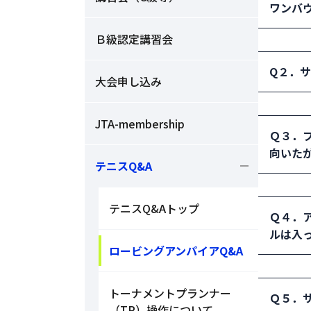
ワンバ
Ｂ級認定講習会
解決例
Q２．
めな選
大会申し込み
で話す
解決例
なる。
JTA-membership
Ｑ３．
間など
向いた
テニスQ&A
解決例
テニスQ&Aトップ
Ｑ４．
ルは入
ロービングアンパイアQ&A
解決例
トーナメントプランナー
Ｑ５．
て手を
（TP）操作について