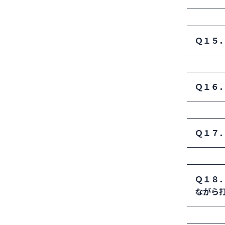
危険が
解決例
Ｑ１５
続けて
解決例
Ｑ１６
て下さ
グを取
解決例
Ｑ１７
コート
認をす
解決例
Ｑ１８．
え到着
ながら
ェリー
解決例