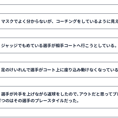
ある場合は中断する。両選 手が集中してプレーを続行している
： 照明がある場合は点灯を依頼する。照明が無い場合は偶数ゲ
．マスクでよく分からないが、コーチングをしているように見
から中断する。
： 近くへ行ってよく観察する。声を出している内容を注意深く
．ジャッジでもめている選手が相手コートへ行こうとしている
いね」と声をかける。「足」「前」「せめろ」等の言葉が聞き
る。選手がタオルを置く場所の近くにコーチが座っている場合
： クレーコートであれば確認のためボールマークを見に相手コ
．足のけいれんで選手がコート上に座り込み動けなくなってい
ではロービングアンパイアがアウトの判定をした選手に「ボー
る。
： 急いで選手に駆け寄り状態を聞き取る。「大丈夫ですか」。
選手が片手を上げながら返球をしたので､アウトだと思ってプレー
を待ちながら選手の近くで様子を観察する。レフェリーとトレ
打つのはその選手のプレースタイルだった。
の指示に従う。
： どのようなプレースタイルで打ったかを確認し、紛らわしい