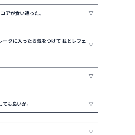
正しくはデュース(40-40)、ディサイディ
スコアが食い違った。
ール変更により、プレーしたそのポイントが成
廃止された。
える。スコアは大声で なくても声に出すと
レークに入ったら気をつけて ねとレフェ
プレー中に「カモン」「よっしゃ！」等の声
しているかを観察し、コ ールをしていない
その試合が終わったと きに選手にどのロゴ
しても良いか。
に入り良い仕事ができ れば良い。雨傘を差
レーに影響を及ぼす、あるいはケガをする