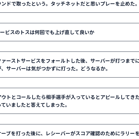
ウンドで取ったという。タッチネットだと思いプレーを止めた
：両選手の話を引き出し､状況をつかんで判断する。「ノットア
サービスのトスは何回でも上げ直して良いか
手、「絶対・・・」と自信のありそうな選手、「もういいです！
選手を優先して判断しないよう気をつける。「100％確信があ
： 回数に制限はないが、25 秒を過ぎればタイムバイオレーシ
ファーストサービスをフォールトした後、サーバーが打つまで
を考慮する。
が、サーバーは気がつかずに打った。どうなるか。
： ノットレディでそのサービスをやり直す。
アウトとコールしたら相手選手が入っているとアピールしてきた
っていましたと答えてしまった。
： はっきりとグッドと見たら直ちに「待って下さい」または「
サーブを打った後に、レシーバーがスコア確認のためにラリー
上げコートへ入る。「今のボールは入っていました。」とオー