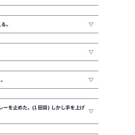
場合は様子を見守る。(タイブレーク中など)
ーム、あるいはセットの終了までプレーを
える。
聞き、よく聞きとれない時は「応援だけにし
。
取れたらコードバイオレーション、コーチン
は少し離れてもらう。
ートへ行っても良い。砂入り人工芝、ハード
る。
ルとラインの間に空間を見ましたか」など確
トレーナーとレフェリーへ連絡し状況を伝
を止めた。(1 回目) しかし手を上げ
ーナーと選手の話を聞いて内容を把握しレフ
場合は区別のできるハンドシグナルを決め