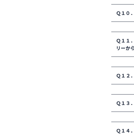
解決例：
Ｑ１０
ングポ
立し､
解決例
Ｑ１１
記憶に
リーか
を出す
解決例
Ｑ１２
ような
解決例
Ｑ１３
がどの
解決例
Ｑ１４
す状態