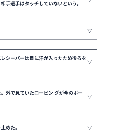
。相手選手はタッチしていないという。
ップで取れたと思ったけど・・・」と控え
」とあきらめる選手､いろいろですが強気
る」と両者が引き下がらない場合はレットと
ョンの対象となる。ただし、ボールを拾う時
にレシーバーは目に汗が入ったため後ろを
。外で見ていたロービン グが今のボー
コレクション、ボールワズグ ッド」と言っ
を止めた。
バールールし、そのボールが正しく返球され