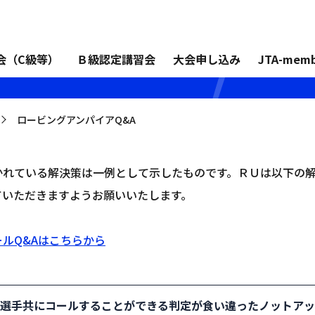
アQ&A
会（C級等）
Ｂ級認定講習会
大会申し込み
JTA-memb
ロービングアンパイアQ&A
>
かれている解決策は一例として示したものです。ＲＵは以下の
ていただきますようお願いいたします。
ルQ&Aはこちらから
両選手共にコールすることができる判定が食い違ったノットア