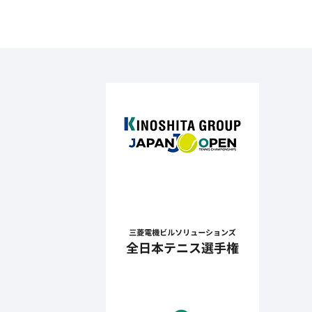
でポイ
害とな