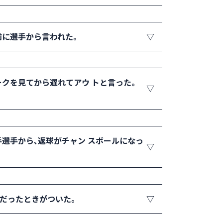
又は2 回目以降のミスジャッジは失点す
ていた 場所によっては直ぐに入れない場合
前に選手から言われた。
れない、または自分の時間内(エンドチェン
クを見てから遅れてアウ トと言った。
と言う情報をRU 間で共有する。
ト」とコールすることは できる。
選手から､返球がチャン スボールになっ
であってもレットをコー ルできる。気がつ
0 だったときがついた。