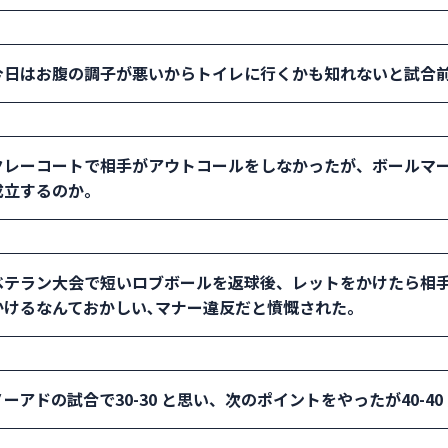
場合は、1 回目レットでやり直す。エース、ウィニングショット
： プレーを止めたレシーバーは失点する。
もめだしてから「入っていましたよ」というのは遅すぎるが、見
今日はお腹の調子が悪いからトイレに行くかも知れないと試合
ので、遅れてもオーバールールする。
： 規定の1 回をセットブレークでないタイミングで取るかも知
クレーコートで相手がアウトコールをしなかったが、ボールマー
秒、セットブレーク120 秒)で2 回目トイレに行くかも知れない
成立するのか。
： その選手がプレーを止めて、ボールマークを見てから「アウ
ベテラン大会で短いロブボールを返球後、レットをかけたら相手
かけるなんておかしい､マナー違反だと憤慨された。
： ボールが入ってきたタイミングで目に入った選手はどちら側
ーアドの試合で30-30 と思い、次のポイントをやったが40-4
反射的にプレーをした後にコールすることもある。