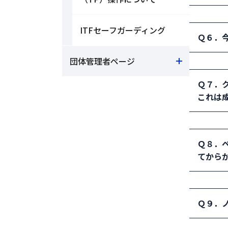
ていた
解決例
る。 
ITFセーフガーディング
Ｑ６．
がある
団体管理者ページ
解決例
Ｑ７．
ジ90 
これは
解決例
Ｑ８．
てから
解決例
Ｑ９．ノ
いても