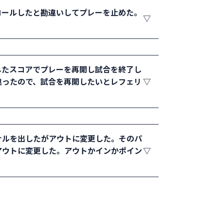
コールしたと勘違いしてプレーを止めた。
プレースタイルか、一方見間違えてプレーを
認内容によって、そのポイントはリプレイま
しれませんが、たいていの場合は、どちらか
、レットなどプレーを止めるときのみ。プ
したスコアでプレーを再開し試合を終了し
あるので、声を出さないことが基本です。ど
違ったので、試合を再開したいとレフェリ
と確かめられれば妨害となり、声を出した選
！」などを出すのは認められる。この声を勘
とする。そのため一度終了した試合をもう
ナルを出したがアウトに変更した。そのパ
事実を蒸し返すことはできない。非公式大会
アウトに変更した。アウトかインかポイン
インとボールの着地点の間に空間を見たか、１
できないことを説明し、確信がなければイン