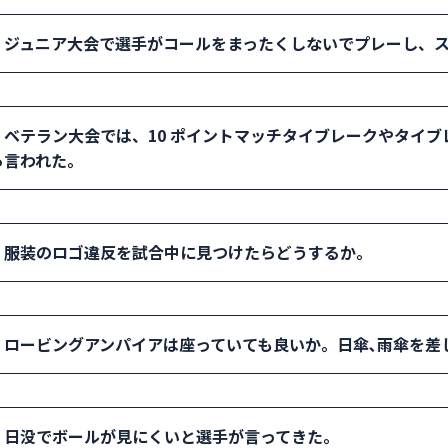
両選手が誤って30オールと思い込み1ポイントをプレーしたが、
．ジュニア大会で選手がコールをまったくしないでプレーし、
イント、レシーバーズチョイスであった場合は、2022年のル
そのゲームは終了となる。もう1ポイントプレーする旧ルールは
： 際どいアウトはコールとハンドシグナルを出すよう選手に伝
．ベテラン大会では、10 ポイントマッチタイブレークやタイブ
残るので､独り言のようにでも声に出すように指導する。イ ン
ら言われた。
選手には、相手への妨害で失点 する場合があることを伝える。
： サーバーがスコアをコールしてお互いに確認しながらプレー
．服装のロゴ違反を試合中に見つけたらどうするか。
らスコアを言うように両選手に伝える。
： 試合中に服装のロゴ違反を見つけたら､レフェリーに報告し､
．ロービングアンパイアは座っていても良いか。日傘､雨傘を差
ように違反しているかを伝える。
： 立っていても座っていても日傘を差しても担当コートが視界
．日没でボールが見にくいと選手が言ってきた。
であればプレーを中断するかどうかを判断する。雨が大 粒でプ