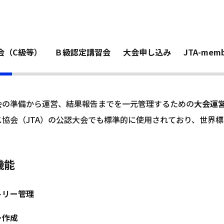
トーナメントプランナー（TP）操作について
>
ナメントプランナー（TP）とは
会（C級等）
Ｂ級認定講習会
大会申し込み
JTA-memb
会の準備から運営、結果報告までを一元管理するための
大会運
ス協会（JTA）の公認大会でも標準的に使用されており、世界
機能
トリー管理
ー作成