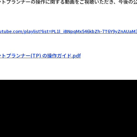
ントプランナーの操作に関する動画をご視聴いただき、今後の
outube.com/playlist?list=PL1l_iBNpqMx546kbZh-7T6Y9yZnAU
トプランナー(TP) の操作ガイド.pdf