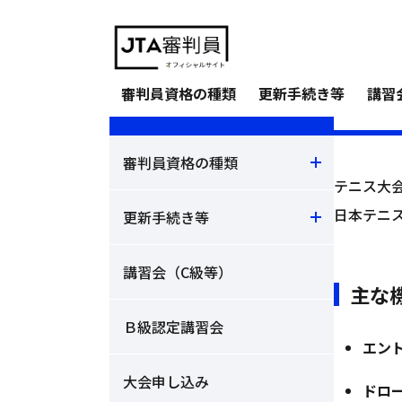
ホーム
JTA審判員サイト
テニスQ&A
>
>
トー
審判員資格の種類
更新手続き等
講習
JTA審判員サイト
審判員資格の種類
テニス大
日本テニ
更新手続き等
講習会（C級等）
主な
Ｂ級認定講習会
エン
大会申し込み
ドロ