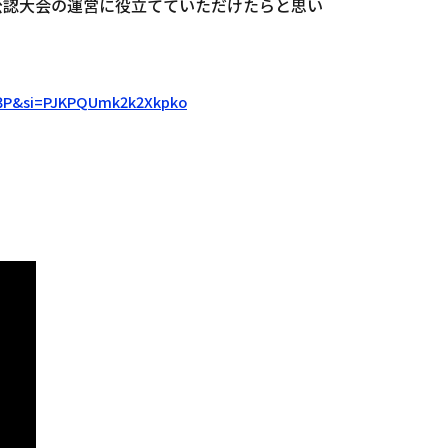
公認大会の運営に役立てていただけたらと思い
aM3P&si=PJKPQUmk2k2Xkpko