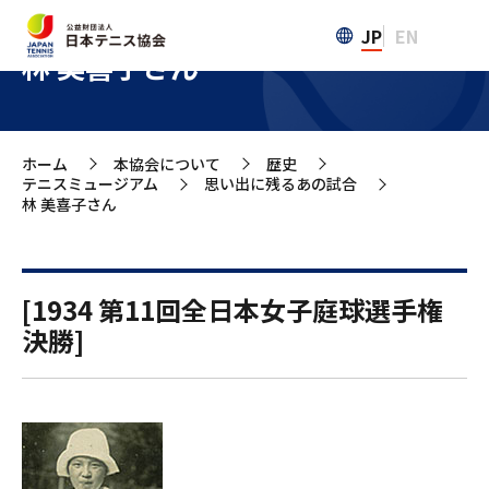
JP
EN
林 美喜子さん
ホーム
本協会について
歴史
>
>
>
テニスミュージアム
思い出に残るあの試合
>
>
林 美喜子さん
[1934 第11回全日本女子庭球選手権
決勝]