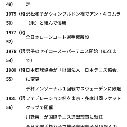
49）
定
1975（昭
沢松和子がウィンブルドン複でアン・キヨムラ
50）
（米）と組んで優勝
1977（昭
全日本ローンコート選手権新設
52）
1978（昭
男子のセイコースーパーテニス開始（95年ま
53）
で）
1980（昭
日本庭球協会が「財団法人 日本テニス協会」
55）
に変更
デ杯ノンゾーナル１回戦でスウェーデンに敗退
1981（昭
フェデレーション杯を東京・多摩川園ラケット
56）
クラブで開催
川廷榮一が国際テニス連盟理事に就任
全日本選手権女子で雉子牟田明子が15歳４カ