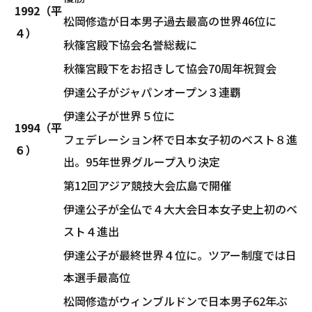
1992（平
松岡修造が日本男子過去最高の世界46位に
４）
秋篠宮殿下協会名誉総裁に
秋篠宮殿下をお招きして協会70周年祝賀会
伊達公子がジャパンオープン３連覇
伊達公子が世界５位に
1994（平
フェデレーション杯で日本女子初のベスト８進
６）
出。95年世界グループ入り決定
第12回アジア競技大会広島で開催
伊達公子が全仏で４大大会日本女子史上初のベ
スト４進出
伊達公子が最終世界４位に。ツアー制度では日
本選手最高位
松岡修造がウィンブルドンで日本男子62年ぶ