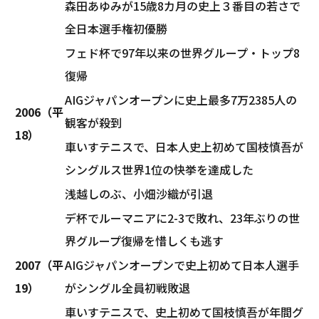
森田あゆみが15歳8カ月の史上３番目の若さで
全日本選手権初優勝
フェド杯で97年以来の世界グループ・トップ8
復帰
AIGジャパンオープンに史上最多7万2385人の
2006（平
観客が殺到
18）
車いすテニスで、日本人史上初めて国枝慎吾が
シングルス世界1位の快挙を達成した
浅越しのぶ、小畑沙織が引退
デ杯でルーマニアに2-3で敗れ、23年ぶりの世
界グループ復帰を惜しくも逃す
2007（平
AIGジャパンオープンで史上初めて日本人選手
19）
がシングル全員初戦敗退
車いすテニスで、史上初めて国枝慎吾が年間グ