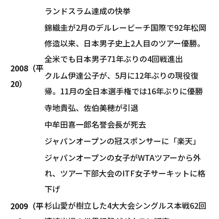
ランドスラム達成の快挙
錦織圭が2月のデルレービーチ国際で92年松岡
修造以来、日本男子史上2人目のツアー優勝。
全米でも日本男子71年ぶりの4回戦進出
2008（平
クルム伊達公子が、5月に12年ぶりの現役復
20）
帰。11月の全日本選手権では16年ぶりに優勝
寺地貴弘、佐伯美穂が引退
中牟田喜一郎名誉会長が死去
ジャパンオープンの冠スポンサーに「楽天」
ジャパンオープンの女子がWTAツアーから外
れ、ツアー下部大会のITF女子サーキットに格
下げ
杉山愛が樹立した4大大会シングルス本戦62回
2009（平