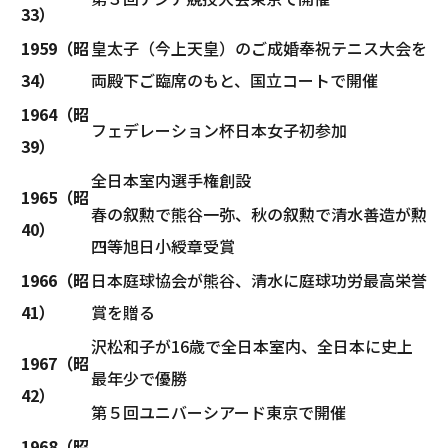
33）
1959（昭
皇太子（今上天皇）のご成婚奉祝テニス大会を
34）
両殿下ご臨席のもと、国立コートで開催
1964（昭
フェデレーション杯日本女子初参加
39）
全日本室内選手権創設
1965（昭
春の叙勲で熊谷一弥、秋の叙勲で清水善造が勲
40）
四等旭日小綬章受賞
1966（昭
日本庭球協会が熊谷、清水に庭球功労最高栄誉
41）
賞を贈る
沢松和子が16歳で全日本室内、全日本に史上
1967（昭
最年少で優勝
42）
第５回ユニバーシアード東京で開催
1968（昭