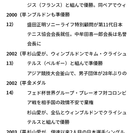
ジス（フランス）と組んで優勝。同ペアでウィ
ンブルドンも準優勝
2000（平
12）
盛田正明ソニーライフ特別顧問が第11代日本
テニス協会会長就任。中牟田喜一郎会長は名誉
会長に
2002（平
杉山愛が、ウィンブルドンでキム・クライシュ
13）
テルス（ベルギー）と組んで準優勝
アジア競技大会釜山で、男子団体が28年ぶりの
金メダル
2002（平
14）
フェド杯世界グループ・プレーオフ対コロンビ
ア戦を相手国の政情不安で棄権
杉山愛が、全仏とウィンブルドンでクライシュ
テルスと組んで優勝
2003（平
杉山愛が、伊達以来2人目の日本選手シングル