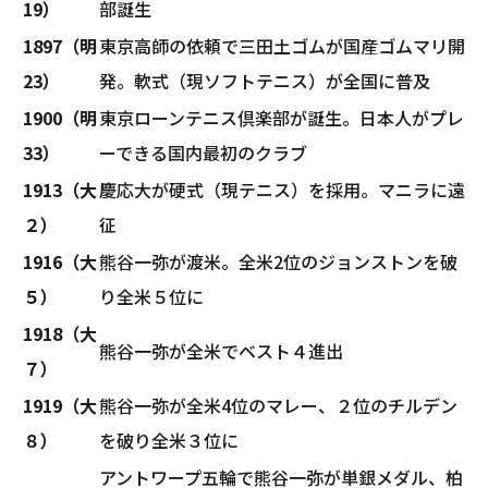
19）
部誕生
1897（明
東京高師の依頼で三田土ゴムが国産ゴムマリ開
23）
発。軟式（現ソフトテニス）が全国に普及
1900（明
東京ローンテニス倶楽部が誕生。日本人がプレ
33）
ーできる国内最初のクラブ
1913（大
慶応大が硬式（現テニス）を採用。マニラに遠
２）
征
1916（大
熊谷一弥が渡米。全米2位のジョンストンを破
５）
り全米５位に
1918（大
熊谷一弥が全米でベスト４進出
７）
1919（大
熊谷一弥が全米4位のマレー、２位のチルデン
８）
を破り全米３位に
アントワープ五輪で熊谷一弥が単銀メダル、柏