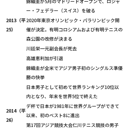
錦織圭が5月のマドリードオープンで、ロジャ
ー・フェデラー（スイス）を破る
2013（平
2020年東京オリンピック・パラリンピック開
25）
催が決定。有明コロシアムおよび有明テニスの
森公園の改修が決まる
川廷栄一元副会長が死去
高雄恵利加が引退
錦織圭が全米でアジア男子初のシングルス準優
勝の快挙
日本男子として初めて世界ランキング10位以
内となり、年末を世界5位で終えた
デ杯で日本が1981年に世界グループができて
2014（平
以来、初のベスト8に進出
26）
第17回アジア競技大会仁川テニス競技の男子