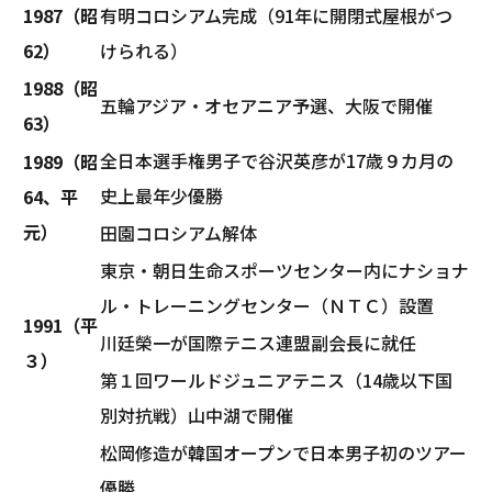
1987（昭
有明コロシアム完成（91年に開閉式屋根がつ
62）
けられる）
1988（昭
五輪アジア・オセアニア予選、大阪で開催
63）
全日本選手権男子で谷沢英彦が17歳９カ月の
1989（昭
史上最年少優勝
64、平
元）
田園コロシアム解体
東京・朝日生命スポーツセンター内にナショナ
ル・トレーニングセンター（ＮＴＣ）設置
1991（平
川廷榮一が国際テニス連盟副会長に就任
３）
第１回ワールドジュニアテニス（14歳以下国
別対抗戦）山中湖で開催
松岡修造が韓国オープンで日本男子初のツアー
優勝