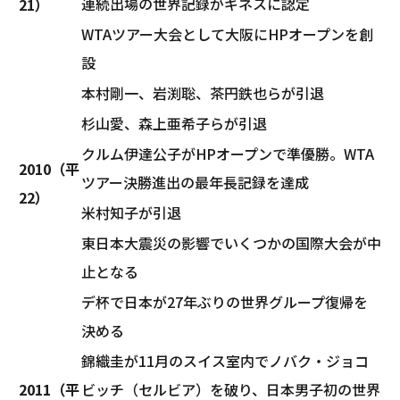
連続出場の世界記録がギネスに認定
21）
WTAツアー大会として大阪にHPオープンを創
設
本村剛一、岩渕聡、茶円鉄也らが引退
杉山愛、森上亜希子らが引退
クルム伊達公子がHPオープンで準優勝。WTA
2010（平
ツアー決勝進出の最年長記録を達成
22）
米村知子が引退
東日本大震災の影響でいくつかの国際大会が中
止となる
デ杯で日本が27年ぶりの世界グループ復帰を
決める
錦織圭が11月のスイス室内でノバク・ジョコ
2011（平
ビッチ（セルビア）を破り、日本男子初の世界