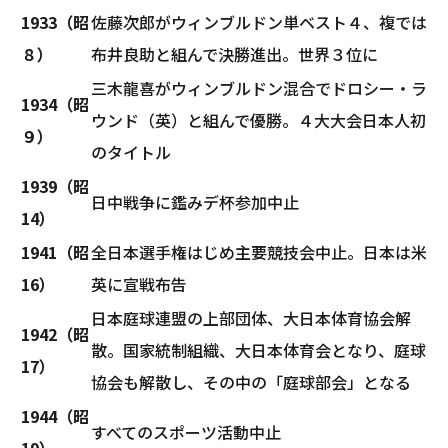
1933（昭
佐藤次郎がウィンブルドン単ベスト４、複では
８）
布井良助と組んで決勝進出。世界３位に
三木龍喜がウィンブルドン混合でドロシー・ラ
1934（昭
ウンド（英）と組んで優勝。４大大会日本人初
９）
のタイトル
1939（昭
日中戦争に鑑みデ杯参加中止
14）
1941（昭
全日本選手権はじめ主要競技会中止。日本は米
16）
英に宣戦布告
日本庭球連盟の上部団体、大日本体育協会解
1942（昭
散。国家統制組織、大日本体育会となり、庭球
17）
協会も解散し、その中の「庭球部会」となる
1944（昭
すべてのスポーツ活動中止
19）