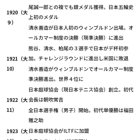
尾誠一郎との複でも銀メダル獲得。日本五輪史
1920（大
上初のメダル
９）
清水善造が日本人初のウィンブルドン出場。オ
ールカマー制度の決勝（現準決勝）に進出
熊谷、清水、柏尾の３選手で日本がデ杯初参
加。チャレンジラウンドに進出し米国に敗退
1921（大
10）
清水善造がウィンブルドンでオールカマー制度
準決勝進出。世界４位に
日本庭球協会（現日本テニス協会）創立。初代
会長は朝吹常吉
1922（大
11）
全日本選手権（男子）開始。初代単優勝は福田
雅之助
日本庭球協会がILTFに加盟
1923（大