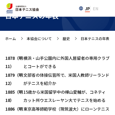
JP
EN
日本テニスの年表
ホーム
本協会について
歴史
日本テニスの年表
>
>
>
1878（明
横浜・山手公園内に外国人居留者の専用クラブ
11）
とコートができる
1879（明
文部省の体操伝習所で、米国人教師リーランド
12）
がテニスを紹介か
1885（明
15歳から米国留学中の樺山愛輔が、コネティ
18）
カット州ウエスレーヤン大でテニスを始める
1886（明
東京高等師範学校（現筑波大）にローンテニス