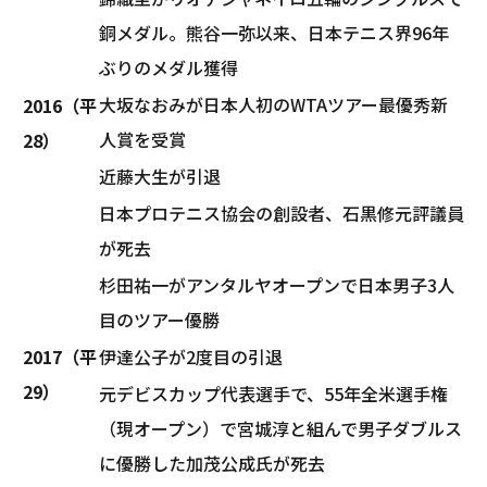
銅メダル。熊谷一弥以来、日本テニス界96年
ぶりのメダル獲得
大坂なおみが日本人初のWTAツアー最優秀新
2016（平
人賞を受賞
28）
近藤大生が引退
日本プロテニス協会の創設者、石黒修元評議員
が死去
杉田祐一がアンタルヤオープンで日本男子3人
目のツアー優勝
2017（平
伊達公子が2度目の引退
29）
元デビスカップ代表選手で、55年全米選手権
（現オープン）で宮城淳と組んで男子ダブルス
に優勝した加茂公成氏が死去