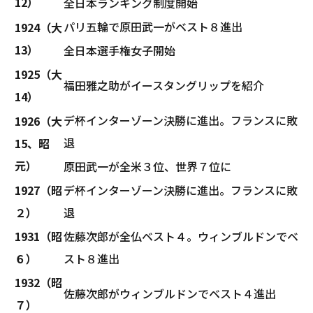
12）
全日本ランキング制度開始
パリ五輪で原田武一がベスト８進出
1924（大
13）
全日本選手権女子開始
1925（大
福田雅之助がイースタングリップを紹介
14）
デ杯インターゾーン決勝に進出。フランスに敗
1926（大
退
15、昭
元）
原田武一が全米３位、世界７位に
1927（昭
デ杯インターゾーン決勝に進出。フランスに敗
２）
退
1931（昭
佐藤次郎が全仏ベスト４。ウィンブルドンでベ
６）
スト８進出
1932（昭
佐藤次郎がウィンブルドンでベスト４進出
７）