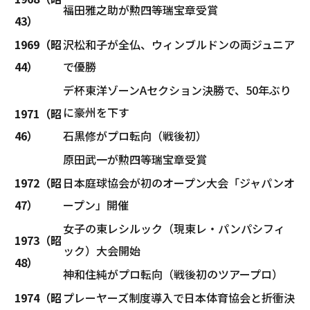
福田雅之助が勲四等瑞宝章受賞
43）
1969（昭
沢松和子が全仏、ウィンブルドンの両ジュニア
44）
で優勝
デ杯東洋ゾーンAセクション決勝で、50年ぶり
に豪州を下す
1971（昭
46）
石黒修がプロ転向（戦後初）
原田武一が勲四等瑞宝章受賞
1972（昭
日本庭球協会が初のオープン大会「ジャパンオ
47）
ープン」開催
女子の東レシルック（現東レ・パンパシフィ
1973（昭
ック）大会開始
48）
神和住純がプロ転向（戦後初のツアープロ）
1974（昭
プレーヤーズ制度導入で日本体育協会と折衝決