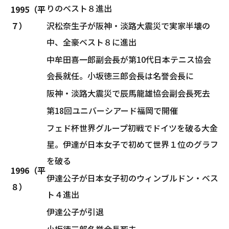
りのベスト８進出
1995（平
７）
沢松奈生子が阪神・淡路大震災で実家半壊の
中、全豪ベスト８に進出
中牟田喜一郎副会長が第10代日本テニス協会
会長就任。小坂徳三郎会長は名誉会長に
阪神・淡路大震災で辰馬龍雄協会副会長死去
第18回ユニバーシアード福岡で開催
フェド杯世界グループ初戦でドイツを破る大金
星。伊達が日本女子で初めて世界１位のグラフ
を破る
1996（平
伊達公子が日本女子初のウィンブルドン・ベス
８）
ト４進出
伊達公子が引退
小坂徳三郎名誉会長死去