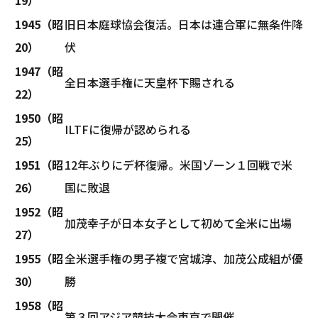
1945（昭
旧日本庭球協会復活。日本は連合軍に無条件降
20）
伏
1947（昭
全日本選手権に天皇杯下賜される
22）
1950（昭
ILTFに復帰が認められる
25）
1951（昭
12年ぶりにデ杯復帰。米国ゾーン１回戦で米
26）
国に敗退
1952（昭
加茂幸子が日本女子として初めて全米に出場
27）
1955（昭
全米選手権の男子複で宮城淳、加茂公成組が優
30）
勝
1958（昭
第３回アジア競技大会東京で開催