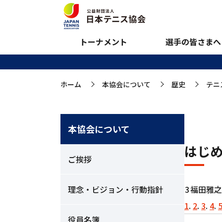
ミュージアム:日本
トーナメント
選手の皆さまへ
ホーム
本協会について
歴史
テニ
>
>
>
本協会について
はじ
ご挨拶
理念・ビジョン・行動指針
3
福田雅之
1
.
2
.
3
.
4
.
役員名簿