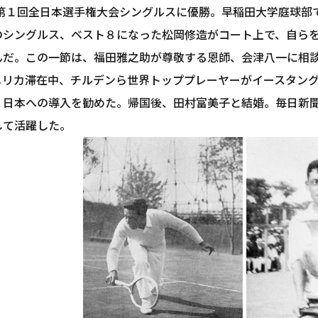
、第１回全日本選手権大会シングルスに優勝。早稲田大学庭球部
のシングルス、ベスト８になった松岡修造がコート上で、自ら
んだ。この一節は、福田雅之助が尊敬する恩師、会津八一に相
メリカ滞在中、チルデンら世界トッププレーヤーがイースタン
、日本への導入を勧めた。帰国後、田村富美子と結婚。毎日新
して活躍した。