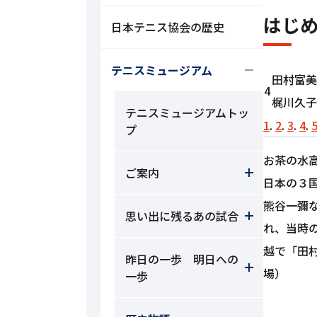
はじ
日本テニス協会の歴史
テニスミュージアム
田村富美
4
梶川久子
テニスミュージアムトッ
1
.
2
.
3
.
4
.
プ
お茶の水
ご案内
日本の３
熊谷一彌
思い出に残るあの試合
れ、当時
越で「田
昨日の一歩 明日への
場）
一歩