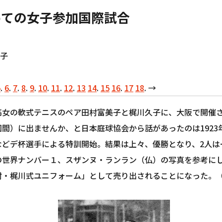
めての女子参加国際試合
子
5
.
6
.
7
.
8
.
9
.
10
.
11
.
12
.
13
14
.
15
16
.
17
18
. →
高女の軟式テニスのペア田村富美子と梶川久子に、大阪で開催
国間）に出ませんか、と日本庭球協会から話があったのは1923
などデ杯選手による特訓開始。結果は上々、優勝となり、2人は
の世界ナンバー１、スザンヌ・ランラン（仏）の写真を参考にし
村・梶川式ユニフォーム」として売り出されることになった。