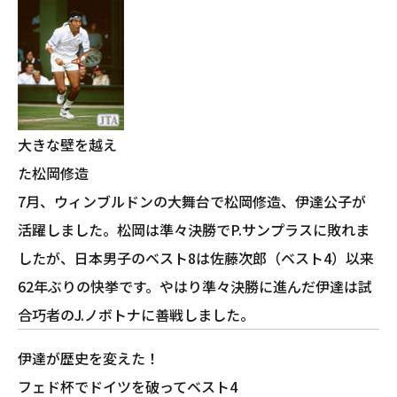
大きな壁を越え
た松岡修造
7月、ウィンブルドンの大舞台で松岡修造、伊達公子が
活躍しました。松岡は準々決勝でP.サンプラスに敗れま
したが、日本男子のベスト8は佐藤次郎（ベスト4）以来
62年ぶりの快挙です。やはり準々決勝に進んだ伊達は試
合巧者のJ.ノボトナに善戦しました。
伊達が歴史を変えた！
フェド杯でドイツを破ってベスト4