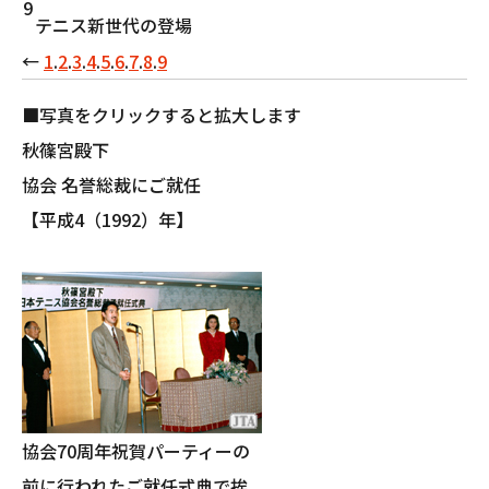
9
テニス新世代の登場
←
1
.
2
.
3
.
4
.
5
.
6
.
7
.
8
.
9
■写真をクリックすると拡大します
秋篠宮殿下
協会 名誉総裁にご就任
【平成4（1992）年】
協会70周年祝賀パーティーの
前に行われたご就任式典で挨