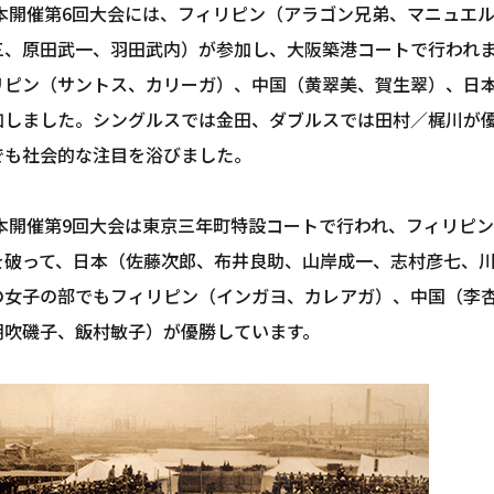
年日本開催第6回大会には、フィリピン（アラゴン兄弟、マニュエ
三、原田武一、羽田武内）が参加し、大阪築港コートで行われ
リピン（サントス、カリーガ）、中国（黄翠美、賀生翠）、日
加しました。シングルスでは金田、ダブルスでは田村／梶川が
でも社会的な注目を浴びました。
日本開催第9回大会は東京三年町特設コートで行われ、フィリピ
を破って、日本（佐藤次郎、布井良助、山岸成一、志村彦七、
の女子の部でもフィリピン（インガヨ、カレアガ）、中国（李
朝吹磯子、飯村敏子）が優勝しています。