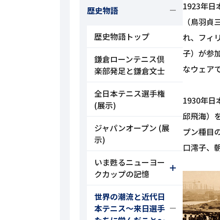
1923
歴史物語
（鳥羽貞
歴史物語トップ
れ、フィ
子）が参
鎌倉ローンテニス倶
なウェア
楽部発足と鎌倉文士
全日本テニス選手権
1930年
(展示)
邱飛海）
ジャパンオープン (展
プン種目
示)
口澪子、
いま甦るニューヨー
クカップの記憶
世界の潮流と近代日
本テニス～来日選手