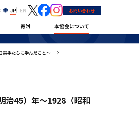
JP
EN
大
5）年～1928（昭
お問い合わせ
寄附
本協会について
日選手たちに学んだこと～
>
治45）年～1928（昭和