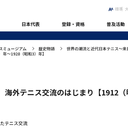
標準
流のはじまり【1912（明治4
日本代表
登録・資格
普及活動
スミュージアム
歴史物語
世界の潮流と近代日本テニス～来
>
>
）年～1928（昭和3）年】
 海外テニス交流のはじまり【1912（明
】
たテニス交流