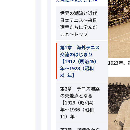
たちに学んだこと～
世界の潮流と近代
日本テニス～来日
選手たちに学んだ
こと～トップ
第1章 海外テニス
交流のはじまり
【1912（明治45）
1923年
年～1928（昭和
3）年】
第2章 テニス海路
の交差点となる
【1929（昭和4）
年～1936（昭和
11）年
第3章 戦時色から