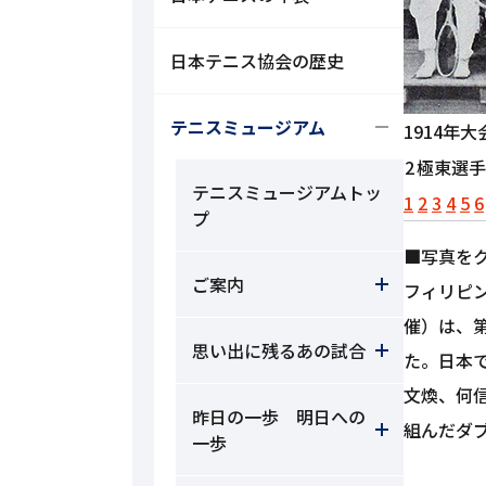
日本テニス協会の歴史
テニスミュージアム
1914年
2
極東選手
テニスミュージアムトッ
1
2
3
4
5
6
プ
■写真を
ご案内
フィリピン
催）は、
思い出に残るあの試合
た。日本
文煥、何
昨日の一歩 明日への
組んだダ
一歩