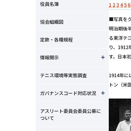
役員名簿
1
2
3
4
5
6
■写真を
協会組織図
明治期後
る東洋テニス
定款・各種規程
り、19
す。日本
情報開示
テニス環境等実態調査
1914
トン（米
ガバナンスコード対応状況
アスリート委員会委員公募に
ついて