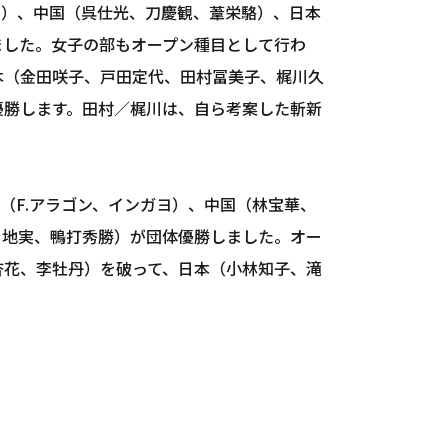
ル）、中国（呉仕光、刀慶観、葦栄駱）、日本
ました。女子の部もオープン種目として行わ
本（金田咲子、戸田定代、田村冨美子、梶川久
優勝します。田村／梶川は、自ら考案した斬新
ン（F.アラゴン、インガヨ）、中国（林宝華、
川地実、鴨打秀勝）が団体優勝しました。オー
杏花、李牡丹）を破って、日本（小林知子、滝