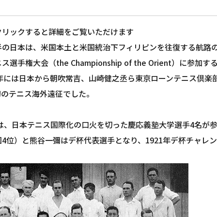
クリックすると詳細をご覧いただけます
半の日本は、米国本土と米国統治下フィリピンを往復する航路
選手権大会（the Championship of the Orient
12年には日本から朝吹常吉、山崎健之丞ら東京ローンテニス倶楽
初のテニス海外遠征でした。
年には、日本テニス国際化の口火を切った慶応義塾大学選手4名が
国4位）と熊谷一彌はデ杯代表選手となり、1921年デ杯チャレ