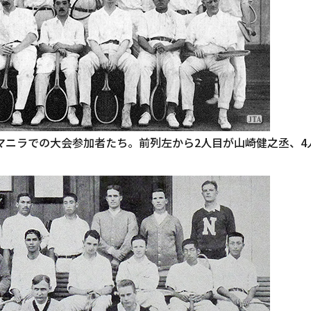
、マニラでの大会参加者たち。前列左から2人目が山崎健之丞、