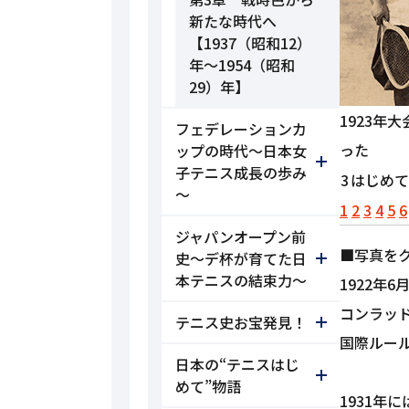
新たな時代へ
【1937（昭和12）
年～1954（昭和
29）年】
1923
フェデレーションカ
った
ップの時代～日本女
子テニス成長の歩み
3
はじめて
～
1
2
3
4
5
6
ジャパンオープン前
■写真を
史～デ杯が育てた日
本テニスの結束力～
1922
コンラッ
テニス史お宝発見！
国際ルー
日本の“テニスはじ
めて”物語
1931