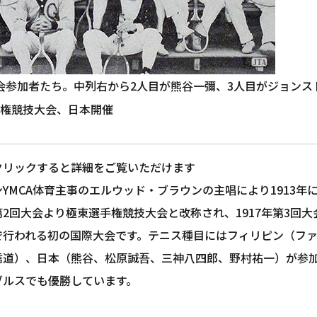
大会参加者たち。中列右から2人目が熊谷一彌、3人目がジョンス
権競技大会、日本開催
クリックすると詳細をご覧いただけます
YMCA体育主事のエルウッド・ブラウンの主唱により1913
第2回大会より極東選手権競技大会と改称され、1917年第3回
で行われる初の国際大会です。テニス種目にはフィリピン（フ
信道）、日本（熊谷、松原誠吾、三神八四郎、野村祐一）が参
ブルスでも優勝しています。