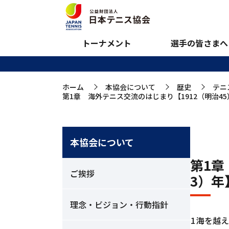
第1章 海外テニス交
和3）年】
トーナメント
選手の皆さまへ
ホーム
本協会について
歴史
テニ
>
>
>
第1章 海外テニス交流のはじまり【1912（明治45
本協会について
第1章
ご挨拶
3）年
理念・ビジョン・行動指針
1
海を越え