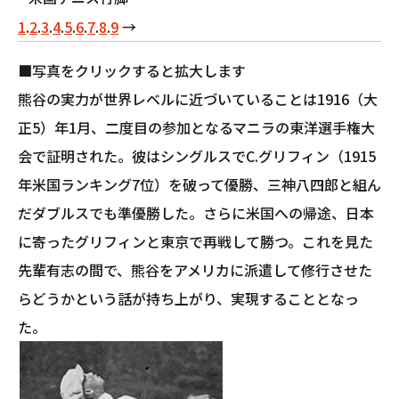
1
.
2
.
3
.
4
.
5
.
6
.
7
.
8
.
9
→
■写真をクリックすると拡大します
熊谷の実力が世界レベルに近づいていることは1916（大
正5）年1月、二度目の参加となるマニラの東洋選手権大
会で証明された。彼はシングルスでC.グリフィン（1915
年米国ランキング7位）を破って優勝、三神八四郎と組ん
だダブルスでも準優勝した。さらに米国への帰途、日本
に寄ったグリフィンと東京で再戦して勝つ。これを見た
先輩有志の間で、熊谷をアメリカに派遣して修行させた
らどうかという話が持ち上がり、実現することとなっ
た。