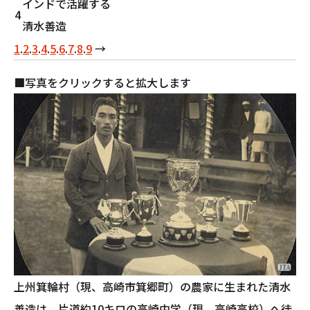
インドで活躍する
4
清水善造
1
.
2
.
3
.
4
.
5
.
6
.
7
.
8
.
9
→
■写真をクリックすると拡大します
上州箕輪村（現、高崎市箕郷町）の農家に生まれた清水
善造は、片道約10キロの高崎中学（現、高崎高校）へ徒