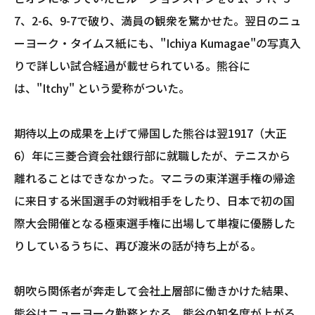
7、2-6、9-7で破り、満員の観衆を驚かせた。翌日のニュ
ーヨーク・タイムス紙にも、"Ichiya Kumagae"の写真入
りで詳しい試合経過が載せられている。熊谷に
は、"Itchy" という愛称がついた。
期待以上の成果を上げて帰国した熊谷は翌1917（大正
6）年に三菱合資会社銀行部に就職したが、テニスから
離れることはできなかった。マニラの東洋選手権の帰途
に来日する米国選手の対戦相手をしたり、日本で初の国
際大会開催となる極東選手権に出場して単複に優勝した
りしているうちに、再び渡米の話が持ち上がる。
朝吹ら関係者が奔走して会社上層部に働きかけた結果、
熊谷はニューヨーク勤務となる。熊谷の知名度が上がる