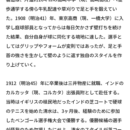
歩通学する傍ら牛乳配達や草刈りで足と手を鍛えてい
た。1908（明治41）年、東京高商（現、一橋大学）に入
学し庭球部員となってからは毎日欠かさず壁打ちを続け
た結果、自分自身が球に同化する境地に達した。選手と
してはグリップやフォームが変則ではあったが、足と手
首の強さを生かして壁のように返す独自のスタイルを作
り上げていく。
1912（明治45）年に卒業後は三井物産に就職、インドの
カルカッタ（現、コルカタ）出張員附として赴任する。
当時はイギリスの植民地だったインドの芝コートで硬球
のテニスを始めた清水は、3ヶ月後、経験のために参加
したベンゴール選手権大会で優勝する。優勝候補の選手
が怪我のため欠場したにせよ、清水のスタイルが芝コー