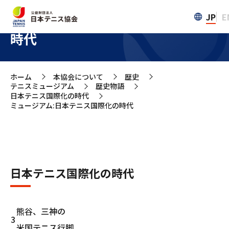
JP
E
ミュージアム:日本テニス国際化の
時代
ホーム
本協会について
歴史
>
>
>
テニスミュージアム
歴史物語
>
>
日本テニス国際化の時代
>
ミュージアム:日本テニス国際化の時代
日本テニス国際化の時代
熊谷、三神の
3
米国テニス行脚