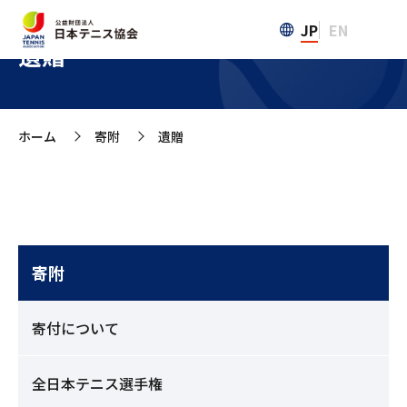
JP
EN
遺贈
ホーム
寄附
遺贈
>
>
寄附
寄付について
全日本テニス選手権