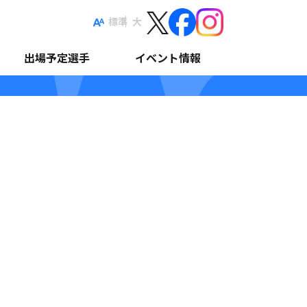
標準
大
(日)正午12:00】
出場予定選手
イベント情報